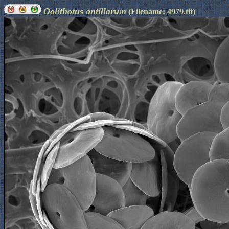
Oolithotus antillarum
(Filename: 4979.tif)