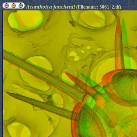
Acanthoica janchenii
(Filename: 5061_2.tif)